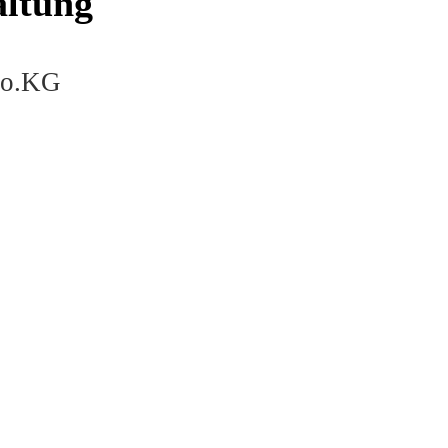
altung
Co.KG