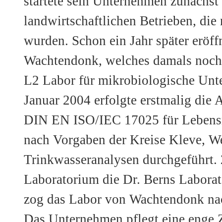
startete sein Unternehmen zunächst
landwirtschaftlichen Betrieben, di
wurden. Schon ein Jahr später eröffn
Wachtendonk, welches damals noch
L2 Labor für mikrobiologische Unt
Januar 2004 erfolgte erstmalig die
DIN EN ISO/IEC 17025 für Lebensm
nach Vorgaben der Kreise Kleve, We
Trinkwasseranalysen durchgeführt.
Laboratorium die Dr. Berns Labor
zog das Labor von Wachtendonk na
Das Unternehmen pflegt eine enge 